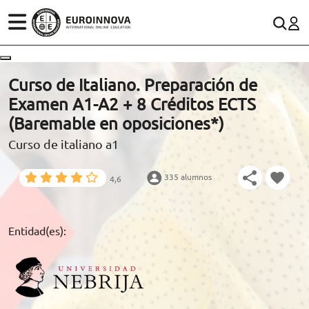
ÁREAS
ES
CONTACTO
Curso de Italiano. Preparación de
(+34)958 050 200
(gratuito en España)
Examen A1-A2 + 8 Créditos ECTS
ESTUDIOS
(Baremable en oposiciones*)
900 831 200
Curso de italiano a1
CONOCE EUROINNOVA
formacion@euroinnova.com
335 alumnos
4,6
BECAS Y FINANCIACIÓN
TRABAJA CON NOSOTROS
Entidad(es):
RECURSOS EDUCATIVOS
ARTÍCULOS