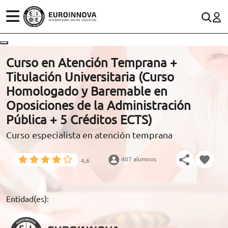
ÁREAS
ES
CONTACTO
Curso en Atención Temprana +
(+34)958 050 200
(gratuito en España)
Titulación Universitaria (Curso
ESTUDIOS
Homologado y Baremable en
900 831 200
Oposiciones de la Administración
CONOCE EUROINNOVA
formacion@euroinnova.com
Pública + 5 Créditos ECTS)
Curso especialista en atención temprana
BECAS Y FINANCIACIÓN
TRABAJA CON NOSOTROS
407 alumnos
4,6
RECURSOS EDUCATIVOS
Entidad(es):
ARTÍCULOS