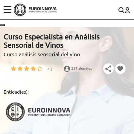
ÁREAS
ES
CONTACTO
Curso Especialista en Análisis
(+34)958 050 200
(gratuito en España)
Sensorial de Vinos
ESTUDIOS
Curso análisis sensorial del vino
900 831 200
CONOCE EUROINNOVA
formacion@euroinnova.com
237 alumnos
4,6
BECAS Y FINANCIACIÓN
TRABAJA CON NOSOTROS
Entidad(es):
RECURSOS EDUCATIVOS
ARTÍCULOS