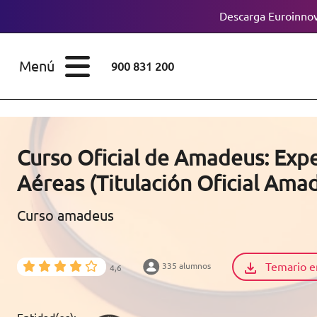
Descarga Euroinnov
ESTUDIOS
Cursos
Menú
900 831 200
Máster
ÁREAS
Licenciaturas
ESTUDIOS
Doctorados
Curso Oficial de Amadeus: Exp
CONOCE EUROINNOVA
Aéreas (Titulación Oficial Ama
Maestría
Curso amadeus
BECAS Y
Diplomados
FINANCIACIÓN
Certificados de
Profesionalidad
Temario e
335 alumnos
4,6
RECURSOS
EDUCATIVOS