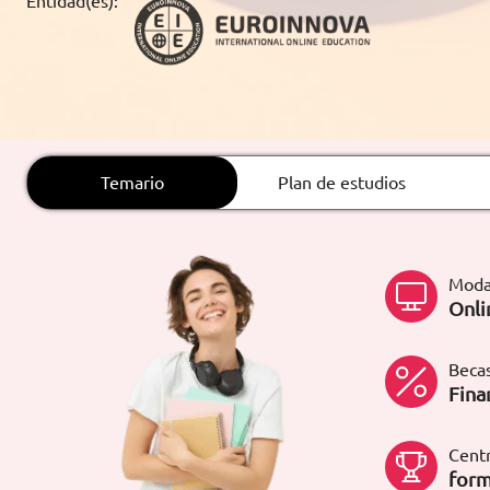
Entidad(es):
ARTÍCULOS
ORIENTACIÓN
LABORAL
Temario
Plan de estudios
CONTACTO
ES
(+34)958 050 200
(gratuito en
España)
Moda
900 831 200
Onli
formacion@euroinnova.com
Becas
TRABAJA CON NOSOTROS
Fina
Centr
form