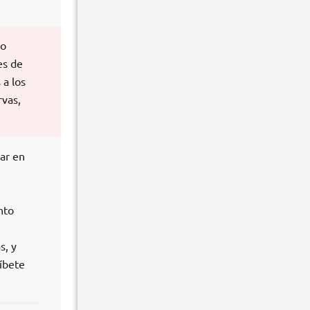
 o
es de
 a los
rvas,
ar en
nto
s, y
ríbete