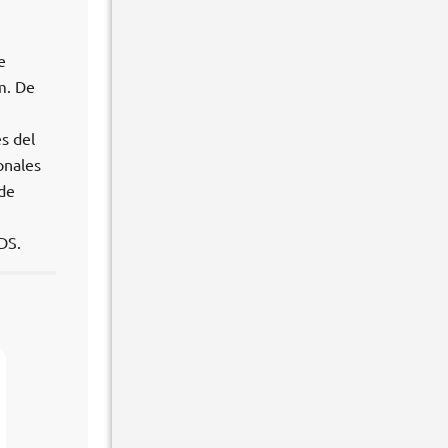
e
m. De
s del
onales
 de
DS.