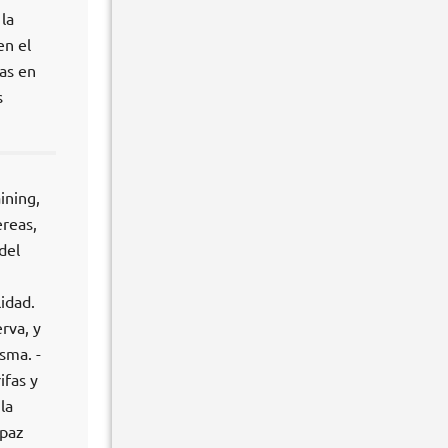
la
en el
as en
s
ining,
ereas,
del
idad.
rva, y
sma. -
ifas y
la
apaz