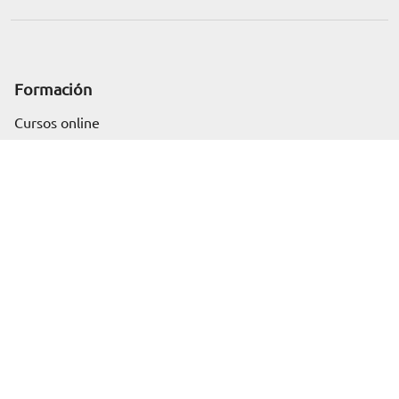
Formación
Solicita información
Cursos online
Master Online
Posgrado
Cursos de verano
Certificado de profesionalidad
Cursos online homologados
Somos Euroinnova
Sobre nosotros
Blog