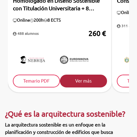
Homologado en Diseño Sostenible
Constru
con Titulación Universitaria + 8
Online
Créditos ECTS)
Online
200h
8 ECTS
311 alum
260 €
488 alumnos
Temario PDF
Ver más
Tema
¿Qué es la arquitectura sostenible?
La arquitectura sostenible es un enfoque en la
planificación y construcción de edificios que busca