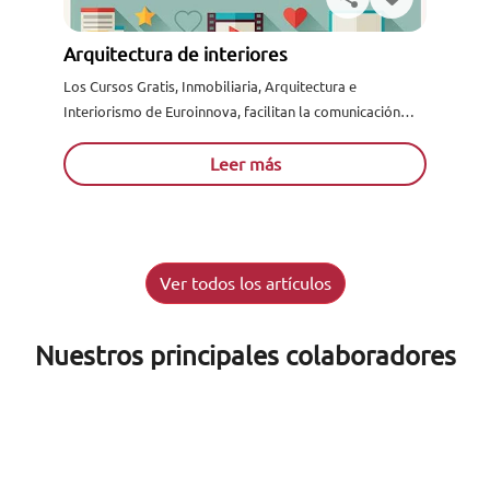
Arquitectura de interiores
Los Cursos Gratis, Inmobiliaria, Arquitectura e
Interiorismo de Euroinnova, facilitan la comunicación
entre alumnos y tutores mediante email, chat o teléfono.
Si estás en su localidad...
Leer más
Ver todos los artículos
Nuestros principales colaboradores
Solicita información