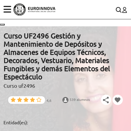
ÁREAS
ES
CONTACTO
Curso UF2496 Gestión y
(+34)958 050 200
(gratuito en España)
Mantenimiento de Depósitos y
ESTUDIOS
Almacenes de Equipos Técnicos,
900 831 200
Decorados, Vestuario, Materiales
CONOCE EUROINNOVA
formacion@euroinnova.com
Fungibles y demás Elementos del
Espectáculo
BECAS Y FINANCIACIÓN
Curso uf2496
TRABAJA CON NOSOTROS
RECURSOS EDUCATIVOS
539 alumnos
4,6
ARTÍCULOS
Entidad(es):