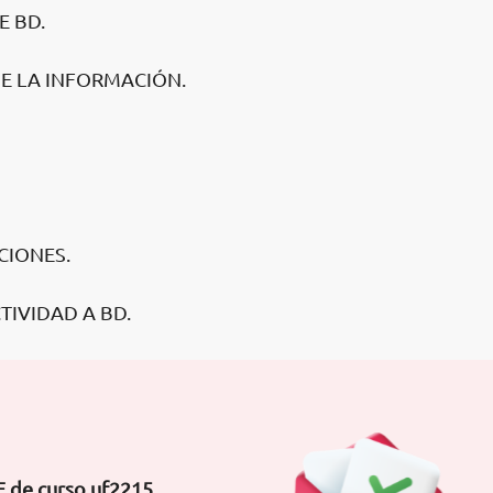
E BD.
 DE LA INFORMACIÓN.
CIONES.
TIVIDAD A BD.
F de curso uf2215