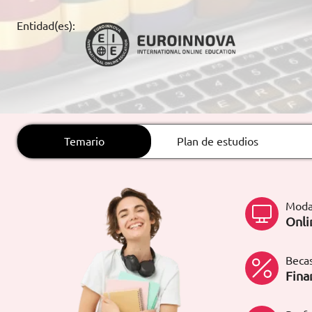
ARTÍCULOS
Entidad(es):
ORIENTACIÓN
LABORAL
CONTACTO
ES
Temario
Plan de estudios
(+34)958 050 200
(gratuito en
España)
900 831 200
Moda
formacion@euroinnova.com
Onli
TRABAJA CON NOSOTROS
Becas
Fina