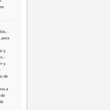
l
los
os. -
, para
ar y
s. -
r y
e
os de
ros a
 de
de