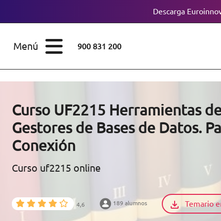
Descarga Euroinnov
ESTUDIOS
Cursos
Menú
900 831 200
Máster
ÁREAS
Licenciaturas
ESTUDIOS
Doctorados
Curso UF2215 Herramientas de
CONOCE EUROINNOVA
Gestores de Bases de Datos. Pa
Maestría
Conexión
BECAS Y
Diplomados
FINANCIACIÓN
Curso uf2215 online
Certificados de
Profesionalidad
RECURSOS
Temario e
189 alumnos
EDUCATIVOS
4,6