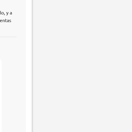
o, y a
ientas