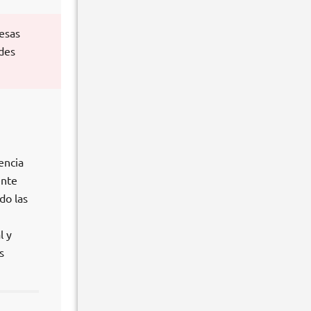
esas
des
encia
ente
do las
l y
s