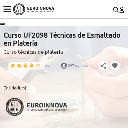
ÁREAS
ES
CONTACTO
Curso UF2098 Técnicas de Esmaltado
(+34)958 050 200
(gratuito en España)
en Platería
ESTUDIOS
Curso técnicas de platería
900 831 200
CONOCE EUROINNOVA
formacion@euroinnova.com
307 alumnos
4,6
BECAS Y FINANCIACIÓN
TRABAJA CON NOSOTROS
Entidad(es):
RECURSOS EDUCATIVOS
ARTÍCULOS