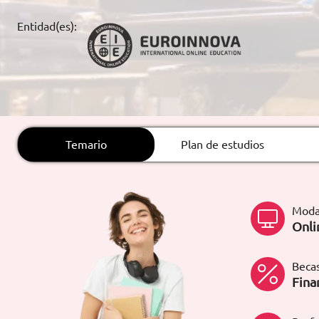
ARTÍCULOS
Entidad(es):
ORIENTACIÓN
LABORAL
CONTACTO
ES
Temario
Plan de estudios
(+34)958 050 200
(gratuito en
España)
900 831 200
Moda
formacion@euroinnova.com
Onli
TRABAJA CON NOSOTROS
Becas
Fina