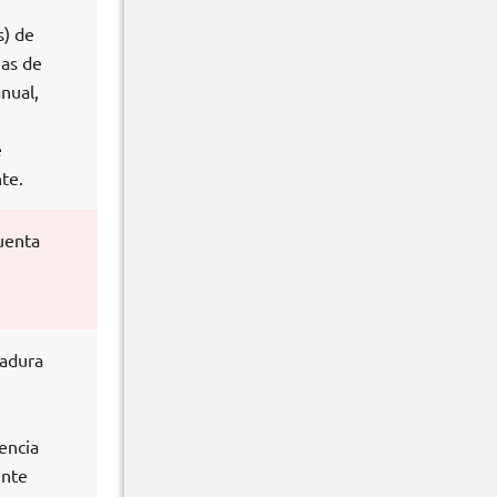
s) de
mas de
nual,
e
te.
uenta
dadura
encia
ente