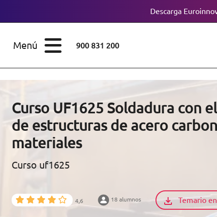
Descarga Euroinnov
ESTUDIOS
Cursos
Menú
900 831 200
Máster
ÁREAS
Licenciaturas
ESTUDIOS
Doctorados
Curso UF1625 Soldadura con el
CONOCE EUROINNOVA
de estructuras de acero carbon
Maestría
materiales
BECAS Y
Diplomados
FINANCIACIÓN
Curso uf1625
Certificados de
Profesionalidad
RECURSOS
Temario en
18 alumnos
EDUCATIVOS
4,6