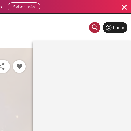
n.
Saber más
Login