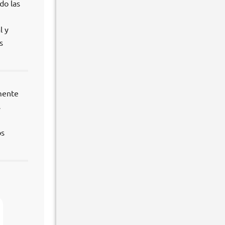
do las
l y
s
amente
s
os