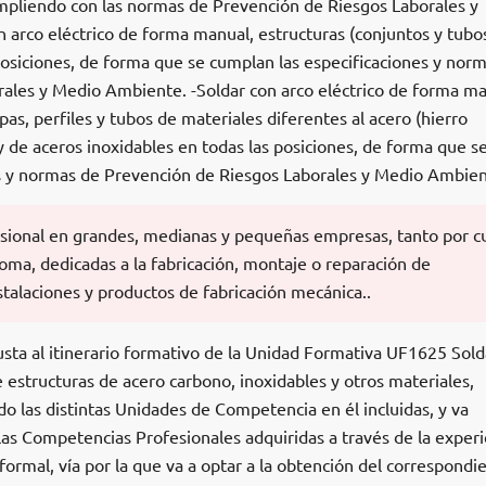
mpliendo con las normas de Prevención de Riesgos Laborales y
 arco eléctrico de forma manual, estructuras (conjuntos y tubo
posiciones, de forma que se cumplan las especificaciones y nor
ales y Medio Ambiente. -Soldar con arco eléctrico de forma ma
pas, perfiles y tubos de materiales diferentes al acero (hierro
 y de aceros inoxidables en todas las posiciones, de forma que s
s y normas de Prevención de Riesgos Laborales y Medio Ambien
fesional en grandes, medianas y pequeñas empresas, tanto por c
ma, dedicadas a la fabricación, montaje o reparación de
stalaciones y productos de fabricación mecánica..
usta al itinerario formativo de la Unidad Formativa UF1625 Sol
 estructuras de acero carbono, inoxidables y otros materiales,
do las distintas Unidades de Competencia en él incluidas, y va
e las Competencias Profesionales adquiridas a través de la experi
 formal, vía por la que va a optar a la obtención del correspondi