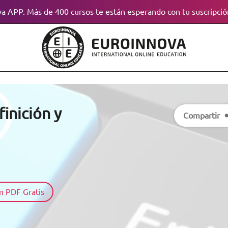
a APP. Más de 400 cursos te están esperando con tu suscripció
inición y
Compartir
n PDF Gratis