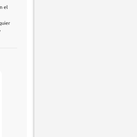
n el
quier
y