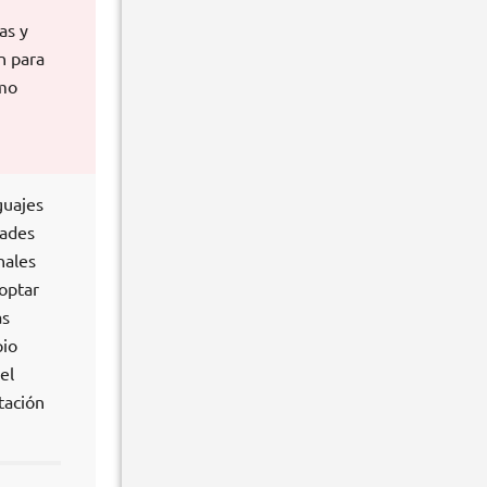
as y
n para
omo
guajes
dades
nales
 optar
as
pio
el
tación