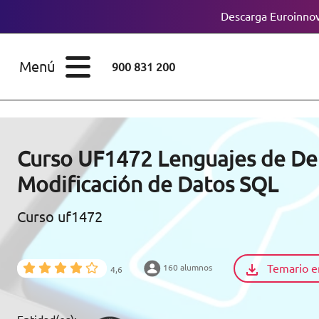
Descarga Euroinnov
ESTUDIOS
Cursos
Menú
900 831 200
Máster
ÁREAS
Licenciaturas
ESTUDIOS
Doctorados
Curso UF1472 Lenguajes de Def
CONOCE EUROINNOVA
Modificación de Datos SQL
Maestría
Curso uf1472
BECAS Y
Diplomados
FINANCIACIÓN
Certificados de
Profesionalidad
Temario e
160 alumnos
4,6
RECURSOS
EDUCATIVOS