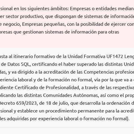
esional en los siguientes ámbitos: Empresas o entidades median
ier sector productivo, que dispongan de sistemas de informació
de negocio, Empresas pequeñas, con la posibilidad de ejercer c
resas que gestionan sistemas de información para otras
usta al itinerario formativo de la Unidad Formativa UF1472 Len
 de Datos SQL, certificando el haber superado las distintas Uni
as, y va dirigido a la acreditación de las Competencias profesio
eriencia laboral y de la formación no formal, vía por la que va a
diente Certificado de Profesionalidad, a través de las respectiv
licando las distintas Comunidades Autónomas, así como el pro
Decreto 659/2023, de 18 de julio, que desarrolla la ordenación d
ional y establece un procedimiento permanente para la acredi
es adquiridas por experiencia laboral o formación no formal).