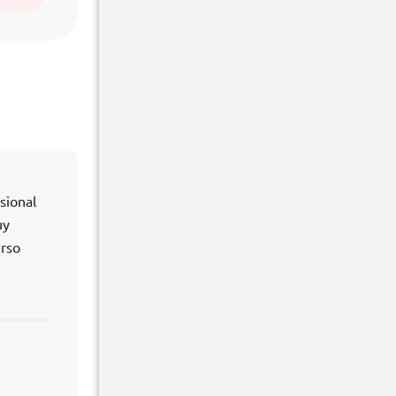
sional
uy
urso