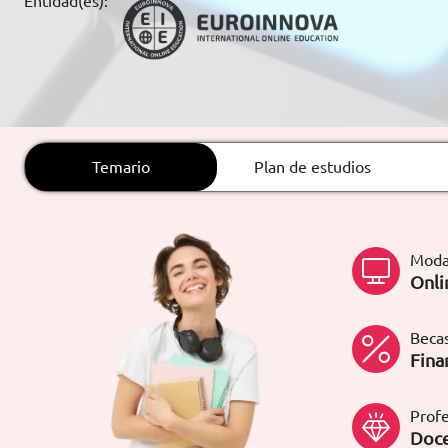
Entidad(es):
ARTÍCULOS
ORIENTACIÓN
LABORAL
Temario
Plan de estudios
CONTACTO
ES
(+34)958 050 200
(gratuito en
España)
Moda
900 831 200
Onli
formacion@euroinnova.com
Becas
TRABAJA CON NOSOTROS
Fina
Profe
Doce