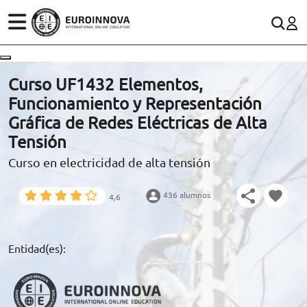
ÁREAS
ES
CONTACTO
Curso UF1432 Elementos,
(+34)958 050 200
(gratuito en España)
Funcionamiento y Representación
ESTUDIOS
Gráfica de Redes Eléctricas de Alta
900 831 200
Tensión
CONOCE EUROINNOVA
formacion@euroinnova.com
Curso en electricidad de alta tensión
BECAS Y FINANCIACIÓN
436 alumnos
4,6
TRABAJA CON NOSOTROS
RECURSOS EDUCATIVOS
Entidad(es):
ARTÍCULOS