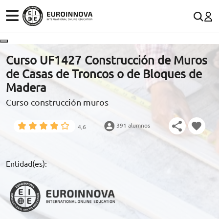
ÁREAS
ES
CONTACTO
Curso UF1427 Construcción de Muros
(+34)958 050 200
(gratuito en España)
de Casas de Troncos o de Bloques de
ESTUDIOS
Madera
900 831 200
Curso construcción muros
CONOCE EUROINNOVA
formacion@euroinnova.com
391 alumnos
4,6
BECAS Y FINANCIACIÓN
TRABAJA CON NOSOTROS
Entidad(es):
RECURSOS EDUCATIVOS
ARTÍCULOS