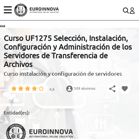
ÁREAS
ES
CONTACTO
Curso UF1275 Selección, Instalación,
(+34)958 050 200
(gratuito en España)
Configuración y Administración de los
ESTUDIOS
Servidores de Transferencia de
900 831 200
Archivos
CONOCE EUROINNOVA
formacion@euroinnova.com
Curso instalación y configuración de servidores
BECAS Y FINANCIACIÓN
509 alumnos
4,6
TRABAJA CON NOSOTROS
RECURSOS EDUCATIVOS
Entidad(es):
ARTÍCULOS