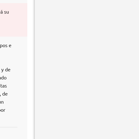
rá su
ipos e
 y de
ado
ntas
, de
un
por