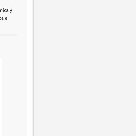
mica y
os e