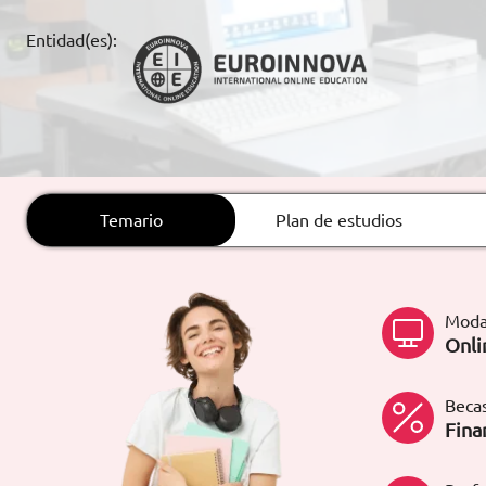
ARTÍCULOS
Entidad(es):
ORIENTACIÓN
LABORAL
CONTACTO
ES
Temario
Plan de estudios
(+34)958 050 200
(gratuito en
España)
900 831 200
Moda
formacion@euroinnova.com
Onli
TRABAJA CON NOSOTROS
Becas
Fina