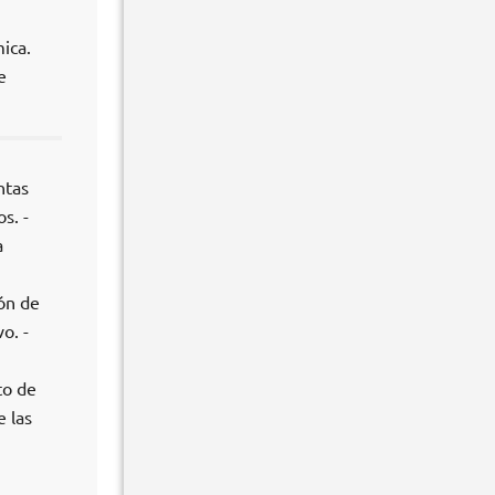
ica.
e
ntas
s. -
a
ión de
o. -
to de
e las