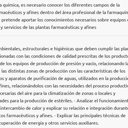
a química, es necesario conocer los diferentes campos de la
macéuticos y afines dentro del área profesional de la farmaquím
se pretende aportar los conocimientos necesarios sobre equipos 
 servicios de las plantas farmacéuticas y afines
mbientales, estructurales e higiénicas que deben cumplir las pla
ionadas con las condiciones de calidad prescritas de los producto
de los equipos de producción de presión y vacío, relacionando l
s distintas zonas de producción con las características de los
os y aparatos de purificación de aguas, utilizados en la producc
ines, relacionándolos con las necesidades del proceso productiv
ecesarias del aire para la climatización de zonas o locales y
dades para la producción de estériles. - Analizar el funcionamien
intercambio de calor y explicar su relación e integración durant
s farmacéuticos y afines. - Explicar las principales técnicas de
cuperación de energía y otros servicios auxiliares.