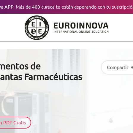
a APP. Más de 400 cursos te están esperando con tu suscripció
umentos de
Compartir
Plantas Farmacéuticas
n PDF Gratis