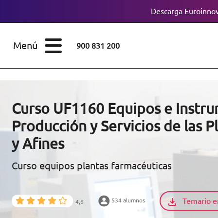
Descarga Euroinnov
ESTUDIOS
Cursos
Menú
900 831 200
Máster
ÁREAS
Licenciaturas
ESTUDIOS
Doctorados
Curso UF1160 Equipos e Instr
CONOCE EUROINNOVA
Producción y Servicios de las 
Maestría
y Afines
BECAS Y
Diplomados
FINANCIACIÓN
Curso equipos plantas farmacéuticas
Certificados de
Profesionalidad
RECURSOS
Temario e
534 alumnos
EDUCATIVOS
4,6