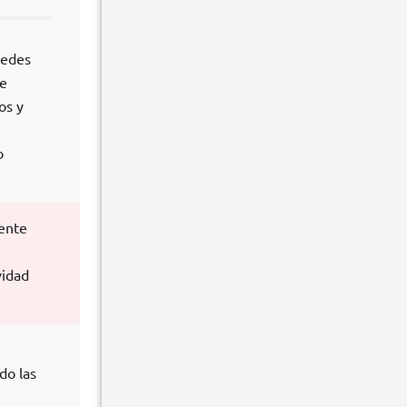
redes
de
os y
o
mente
vidad
do las