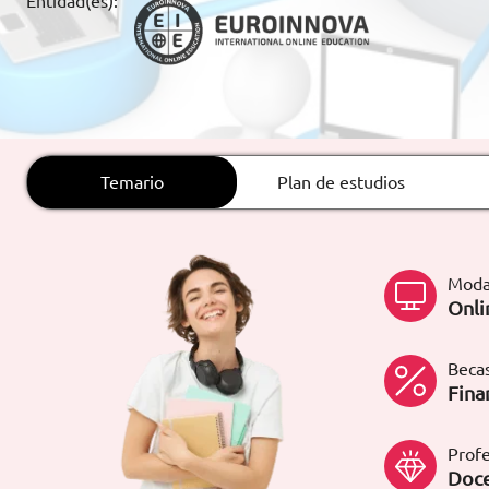
Entidad(es):
ARTÍCULOS
ORIENTACIÓN
LABORAL
Temario
Plan de estudios
CONTACTO
ES
(+34)958 050 200
(gratuito en
España)
Moda
900 831 200
Onli
formacion@euroinnova.com
Becas
TRABAJA CON NOSOTROS
Fina
Profe
Doce