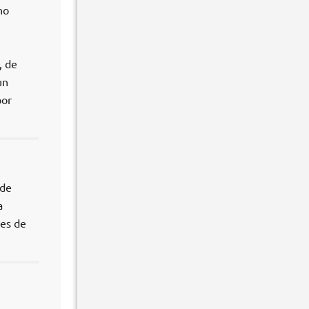
no
, de
un
por
 de
a
les de