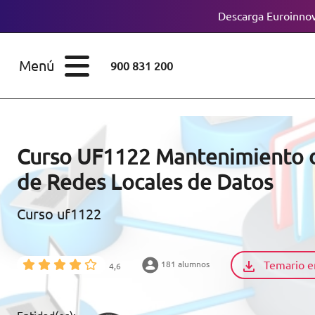
Descarga Euroinnov
ESTUDIOS
Cursos
Menú
900 831 200
Máster
ÁREAS
Licenciaturas
ESTUDIOS
Doctorados
Curso UF1122 Mantenimiento d
CONOCE EUROINNOVA
de Redes Locales de Datos
Maestría
Curso uf1122
BECAS Y
Diplomados
FINANCIACIÓN
Certificados de
Profesionalidad
Temario e
181 alumnos
4,6
RECURSOS
EDUCATIVOS