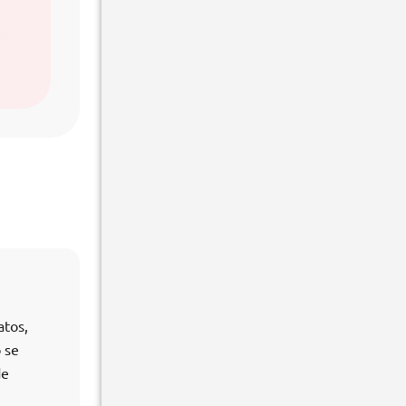
atos,
 se
de