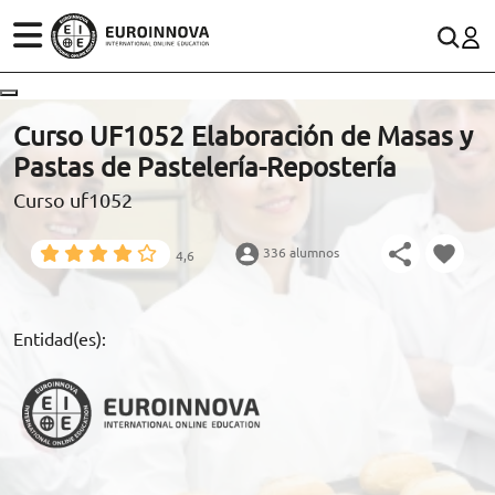
ÁREAS
ES
CONTACTO
Curso UF1052 Elaboración de Masas y
(+34)958 050 200
(gratuito en España)
Pastas de Pastelería-Repostería
ESTUDIOS
Curso uf1052
900 831 200
CONOCE EUROINNOVA
formacion@euroinnova.com
336 alumnos
4,6
BECAS Y FINANCIACIÓN
TRABAJA CON NOSOTROS
Entidad(es):
RECURSOS EDUCATIVOS
ARTÍCULOS