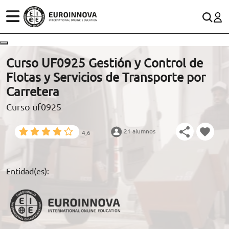
ÁREAS
ES
CONTACTO
Curso UF0925 Gestión y Control de
(+34)958 050 200
(gratuito en España)
Flotas y Servicios de Transporte por
ESTUDIOS
Carretera
900 831 200
Curso uf0925
CONOCE EUROINNOVA
formacion@euroinnova.com
21 alumnos
4,6
BECAS Y FINANCIACIÓN
TRABAJA CON NOSOTROS
Entidad(es):
RECURSOS EDUCATIVOS
ARTÍCULOS