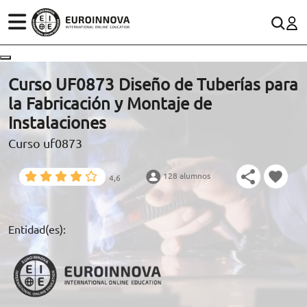
ÁREAS
ES
CONTACTO
Curso UF0873 Diseño de Tuberías para
(+34)958 050 200
(gratuito en España)
la Fabricación y Montaje de
ESTUDIOS
Instalaciones
900 831 200
Curso uf0873
CONOCE EUROINNOVA
formacion@euroinnova.com
128 alumnos
4,6
BECAS Y FINANCIACIÓN
TRABAJA CON NOSOTROS
Entidad(es):
RECURSOS EDUCATIVOS
ARTÍCULOS