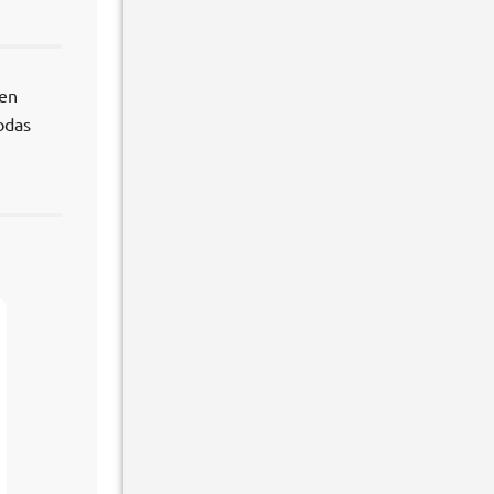
 en
todas