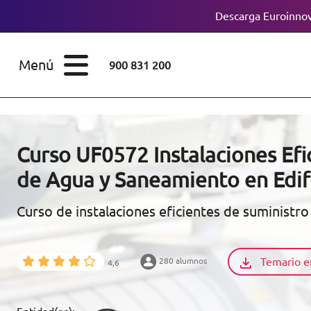
Descarga Euroinnov
ESTUDIOS
Cursos
Menú
900 831 200
Máster
ÁREAS
Licenciaturas
ESTUDIOS
Doctorados
Curso UF0572 Instalaciones Efi
CONOCE EUROINNOVA
de Agua y Saneamiento en Edif
Maestría
Curso de instalaciones eficientes de suministr
BECAS Y
Diplomados
FINANCIACIÓN
Certificados de
Profesionalidad
Temario e
280 alumnos
4,6
RECURSOS
EDUCATIVOS