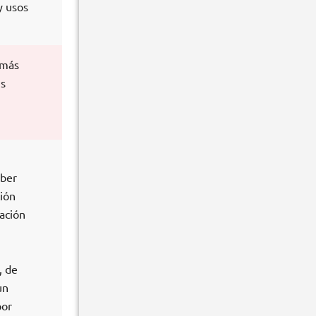
y usos
 más
us
aber
ción
mación
, de
un
por