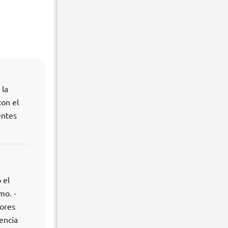
 la
con el
entes
 el
mo. -
ores
encia