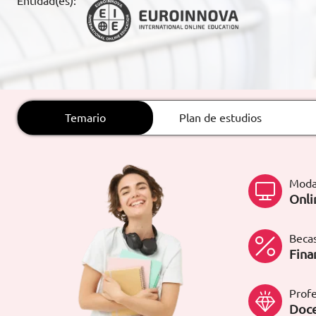
Entidad(es):
ARTÍCULOS
ORIENTACIÓN
LABORAL
Temario
Plan de estudios
CONTACTO
ES
(+34)958 050 200
(gratuito en
España)
Moda
900 831 200
Onli
formacion@euroinnova.com
Becas
TRABAJA CON NOSOTROS
Fina
Profe
Doce