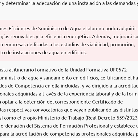
ar y determinar la adecuación de una instalación a las demandas 
ones Eficientes de Suministro de Agua el alumno podrá adquirir
gías renovables y la eficiencia energética. Además, mejorará s
n empresas dedicadas a los estudios de viabilidad, promoción,
o de instalaciones de agua en edificios.
usta al itinerario formativo de la Unidad Formativa UF0572
suministro de agua y saneamiento en edificios, certificando el h
es de Competencia en ella incluidas, y va dirigido a la acredita
nales adquiridas a través de la experiencia laboral y de la for
 a optar a la obtención del correspondiente Certificado de
 las respectivas convocatorias que vayan publicando las distintas
 como el propio Ministerio de Trabajo (Real Decreto 659/2023
la ordenación del Sistema de Formación Profesional y establece 
ra la acreditación de competencias profesionales adquiridas 