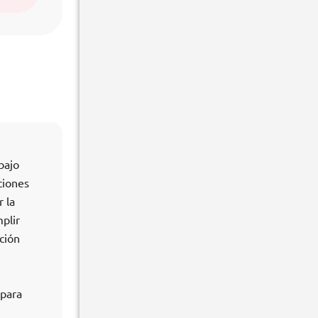
bajo
ciones
r la
plir
ción
 para