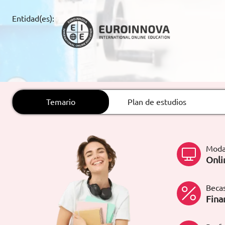
ARTÍCULOS
Entidad(es):
ORIENTACIÓN
LABORAL
CONTACTO
ES
Temario
Plan de estudios
(+34)958 050 200
(gratuito en
España)
900 831 200
Moda
formacion@euroinnova.com
Onli
TRABAJA CON NOSOTROS
Becas
Fina