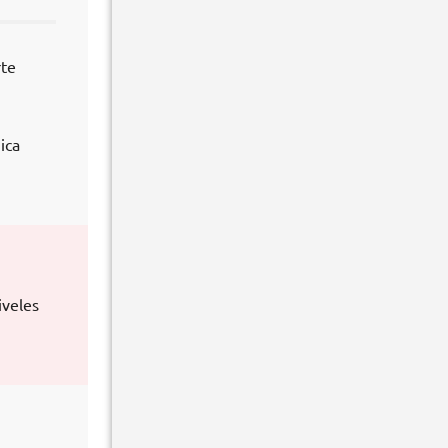
rte
ica
iveles