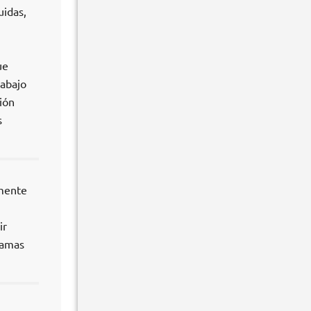
uidas,
ue
rabajo
ión
s
amente
ir
ramas