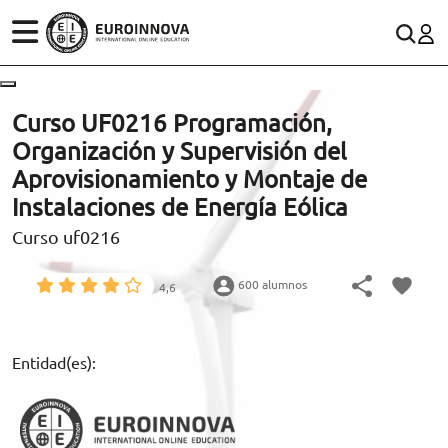
ÁREAS
ES
CONTACTO
Curso UF0216 Programación,
(+34)958 050 200
(gratuito en España)
Organización y Supervisión del
ESTUDIOS
Aprovisionamiento y Montaje de
900 831 200
Instalaciones de Energía Eólica
CONOCE EUROINNOVA
formacion@euroinnova.com
Curso uf0216
BECAS Y FINANCIACIÓN
600 alumnos
4,6
TRABAJA CON NOSOTROS
RECURSOS EDUCATIVOS
Entidad(es):
ARTÍCULOS