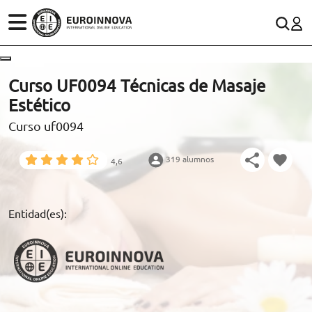
ÁREAS
ES
CONTACTO
Curso UF0094 Técnicas de Masaje
(+34)958 050 200
(gratuito en España)
Estético
ESTUDIOS
Curso uf0094
900 831 200
CONOCE EUROINNOVA
formacion@euroinnova.com
319 alumnos
4,6
BECAS Y FINANCIACIÓN
TRABAJA CON NOSOTROS
Entidad(es):
RECURSOS EDUCATIVOS
ARTÍCULOS