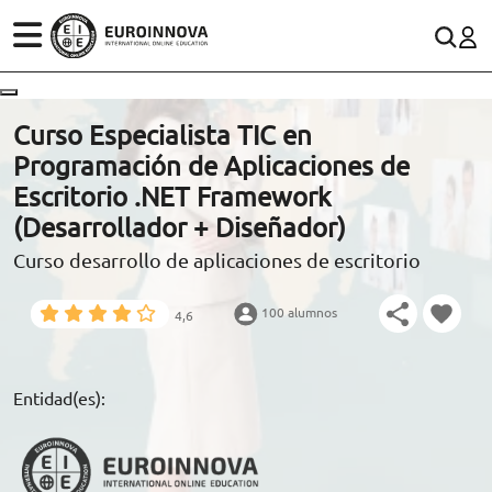
ÁREAS
ES
CONTACTO
Curso Especialista TIC en
(+34)958 050 200
(gratuito en España)
Programación de Aplicaciones de
ESTUDIOS
Escritorio .NET Framework
900 831 200
(Desarrollador + Diseñador)
CONOCE EUROINNOVA
formacion@euroinnova.com
Curso desarrollo de aplicaciones de escritorio
BECAS Y FINANCIACIÓN
100 alumnos
4,6
TRABAJA CON NOSOTROS
RECURSOS EDUCATIVOS
Entidad(es):
ARTÍCULOS