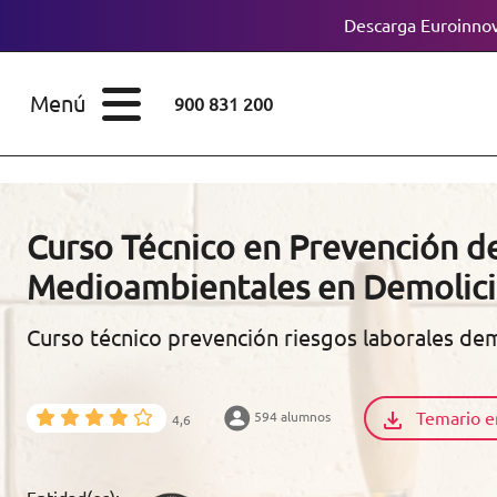
Descarga Euroinnov
ESTUDIOS
Cursos
Menú
900 831 200
Máster
ÁREAS
Licenciaturas
ESTUDIOS
Doctorados
Curso Técnico en Prevención de
CONOCE EUROINNOVA
Medioambientales en Demolició
Maestría
Curso técnico prevención riesgos laborales dem
BECAS Y
Diplomados
FINANCIACIÓN
Certificados de
Profesionalidad
Temario e
594 alumnos
4,6
RECURSOS
EDUCATIVOS