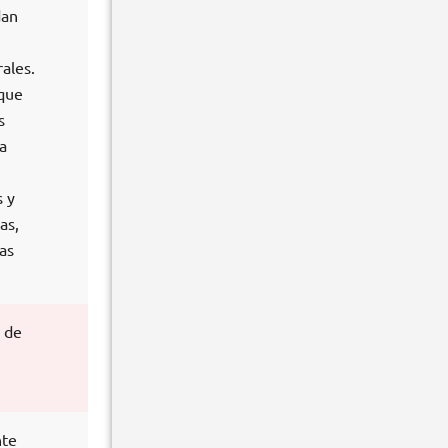
dan
ales.
 que
s
a
s y
as,
as
s de
nte