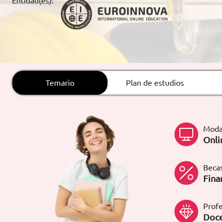
Entidad(es):
ARTÍCULOS
ORIENTACIÓN
LABORAL
Temario
Plan de estudios
CONTACTO
ES
(+34)958 050 200
(gratuito en
España)
Moda
900 831 200
Onli
formacion@euroinnova.com
Becas
TRABAJA CON NOSOTROS
Fina
Profe
Doce