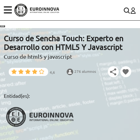
ÁREAS
ES
CONTACTO
Curso de Sencha Touch: Experto en
(+34)958 050 200
(gratuito en España)
Desarrollo con HTML5 Y Javascript
ESTUDIOS
Curso de html5 y javascript
900 831 200
CONOCE EUROINNOVA
formacion@euroinnova.com
276 alumnos
4,6
BECAS Y FINANCIACIÓN
TRABAJA CON NOSOTROS
Entidad(es):
RECURSOS EDUCATIVOS
ARTÍCULOS