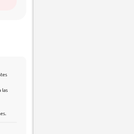
ntes
 las
es.