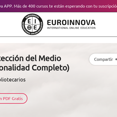
a APP. Más de 400 cursos te están esperando con tu suscripció
tección del Medio
Compartir
ionalidad Completo)
liotecarios
n PDF Gratis