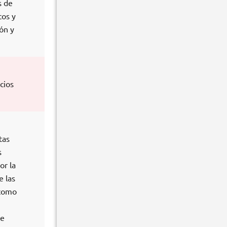
s de
cos y
ón y
cios
tas
s
or la
e las
 como
te