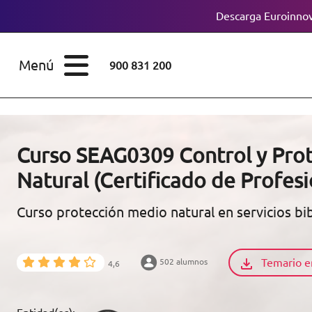
Descarga Euroinnov
ESTUDIOS
Cursos
Menú
900 831 200
Máster
ÁREAS
Licenciaturas
ESTUDIOS
Doctorados
Curso SEAG0309 Control y Pro
CONOCE EUROINNOVA
Natural (Certificado de Profes
Maestría
Curso protección medio natural en servicios bib
BECAS Y
Diplomados
FINANCIACIÓN
Certificados de
Profesionalidad
Temario e
502 alumnos
4,6
RECURSOS
EDUCATIVOS