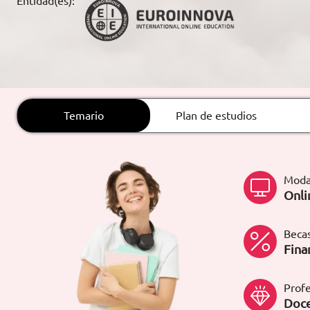
Entidad(es):
ARTÍCULOS
ORIENTACIÓN
LABORAL
Temario
Plan de estudios
CONTACTO
ES
(+34)958 050 200
(gratuito en
España)
Moda
900 831 200
Onli
formacion@euroinnova.com
Becas
TRABAJA CON NOSOTROS
Fina
Profe
Doce