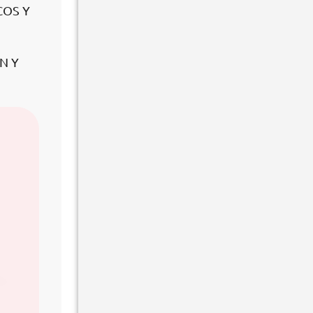
COS Y
N Y