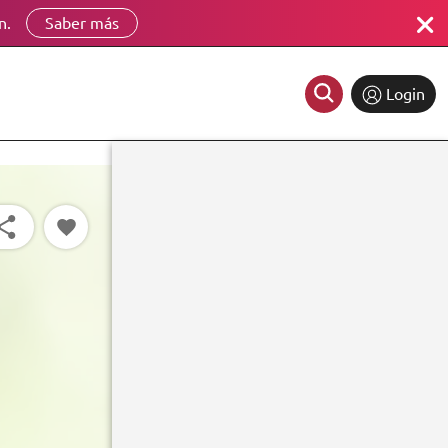
n.
Saber más
Login