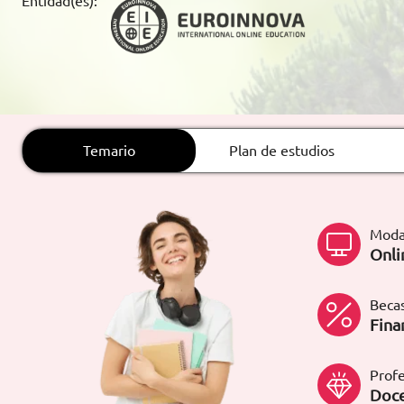
Entidad(es):
ARTÍCULOS
ORIENTACIÓN
LABORAL
Temario
Plan de estudios
CONTACTO
ES
(+34)958 050 200
(gratuito en
España)
Moda
900 831 200
Onli
formacion@euroinnova.com
Becas
TRABAJA CON NOSOTROS
Fina
Profe
Doce