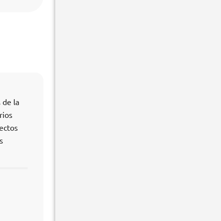
 de la
rios
pectos
s