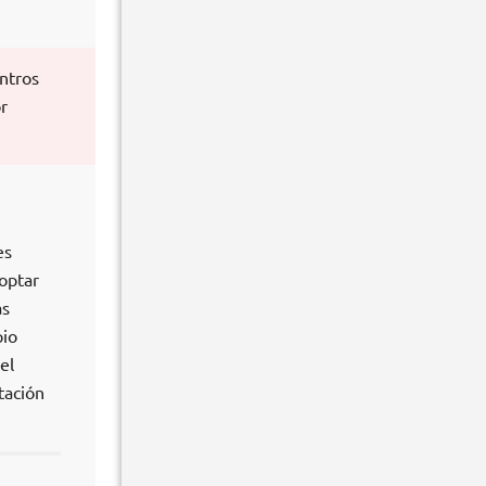
entros
r
es
 optar
as
pio
el
tación