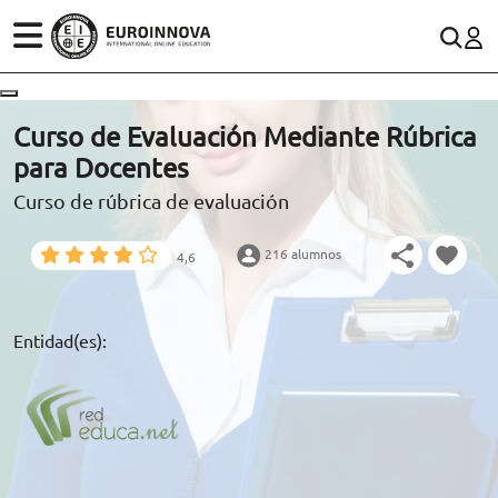
ÁREAS
ES
CONTACTO
Curso de Evaluación Mediante Rúbrica
(+34)958 050 200
(gratuito en España)
para Docentes
ESTUDIOS
Curso de rúbrica de evaluación
900 831 200
CONOCE EUROINNOVA
formacion@euroinnova.com
216 alumnos
4,6
BECAS Y FINANCIACIÓN
TRABAJA CON NOSOTROS
Entidad(es):
RECURSOS EDUCATIVOS
ARTÍCULOS