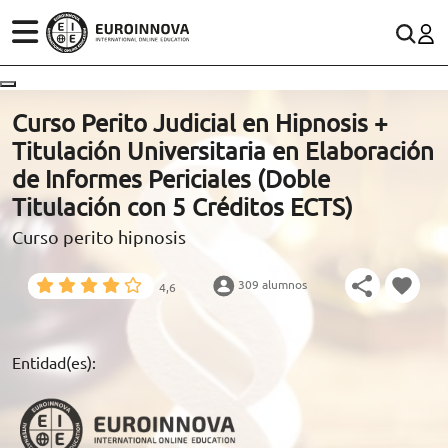
ÁREAS
ES
CONTACTO
Curso Perito Judicial en Hipnosis +
(+34)958 050 200
(gratuito en España)
Titulación Universitaria en Elaboración
ESTUDIOS
de Informes Periciales (Doble
900 831 200
Titulación con 5 Créditos ECTS)
CONOCE EUROINNOVA
formacion@euroinnova.com
Curso perito hipnosis
BECAS Y FINANCIACIÓN
309 alumnos
4,6
TRABAJA CON NOSOTROS
RECURSOS EDUCATIVOS
Entidad(es):
ARTÍCULOS