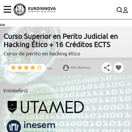
ÁREAS
ES
CONTACTO
Curso Superior en Perito Judicial en
(+34)958 050 200
(gratuito en España)
Hacking Ético + 16 Créditos ECTS
ESTUDIOS
Curso de perito en hacking ético
900 831 200
CONOCE EUROINNOVA
formacion@euroinnova.com
499 alumnos
4,6
BECAS Y FINANCIACIÓN
TRABAJA CON NOSOTROS
Entidad(es):
RECURSOS EDUCATIVOS
ARTÍCULOS