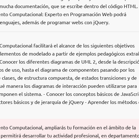
y mucha documentación, que se escribe dentro del código HTML.
ento Computacional: Experto en Programación Web podrá
 lenguajes, además de programar webs con jQuery.
mputacional facilitará el alcance de los siguientes objetivos
 elementos de modelado a partir de ejemplos pedagógicos extra
 Conocer los diferentes diagramas de UML 2, desde la descripci
asos de uso, hasta el diagrama de componentes pasando por los
 clases, de estructura compuesta, de estados transiciones y de
qué manera los diagramas de interacción pueden utilizarse para
mponen el sistema. - Conocer los conceptos básicos de JavaScri
ectores básicos y de jerarquía de jQuery - Aprender los métodos
to Computacional, ampliarás tu formación en el ámbito de la
permitirá desarrollar tu actividad profesional, en departament