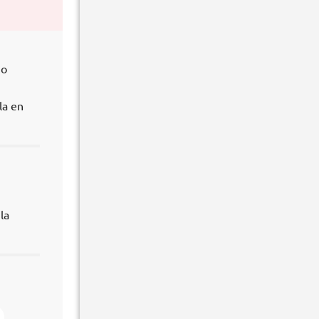
no
la en
la