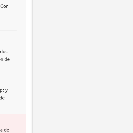
 Con
ídos
ón de
pt y
 de
os de