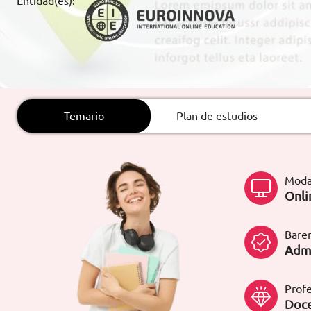
Entidad(es):
ARTÍCULOS
ORIENTACIÓN
LABORAL
Temario
Plan de estudios
CONTACTO
ES
(+34)958 050 200
(gratuito en
España)
Moda
900 831 200
Onli
formacion@euroinnova.com
Bare
TRABAJA CON NOSOTROS
Admi
Profe
Doce