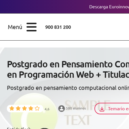
Descarga Euroinnov
ESTUDIOS
Cursos
Menú
900 831 200
Máster
ÁREAS
Licenciaturas
ESTUDIOS
Doctorados
Postgrado en Pensamiento Com
CONOCE EUROINNOVA
en Programación Web + Titulaci
Maestría
Postgrado en pensamiento computacional onli
BECAS Y
Diplomados
FINANCIACIÓN
Certificados de
Profesionalidad
Temario e
580 alumnos
4,6
RECURSOS
EDUCATIVOS