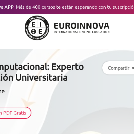
a APP. Más de 400 cursos te están esperando con tu suscripció
putacional: Experto
Compartir
ón Universitaria
ne
n PDF Gratis