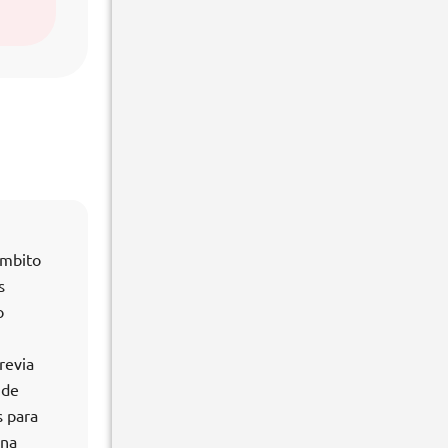
ámbito
s
o
revia
 de
s para
una