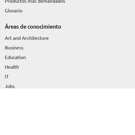
Productos más demandados
Glosario
Áreas de conocimiento
Art and Architecture
Business
Education
Health
Solicita información
IT
Jobs
Science and Engineering
Guías y Recursos de Euroinnova
Destacados
Oposiciones