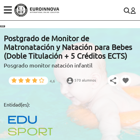
ÁREAS
ES
CONTACTO
Postgrado de Monitor de
(+34)958 050 200
(gratuito en España)
Matronatación y Natación para Bebes
ESTUDIOS
(Doble Titulación + 5 Créditos ECTS)
900 831 200
Posgrado monitor natación infantil
CONOCE EUROINNOVA
formacion@euroinnova.com
570 alumnos
4,6
BECAS Y FINANCIACIÓN
TRABAJA CON NOSOTROS
Entidad(es):
RECURSOS EDUCATIVOS
ARTÍCULOS