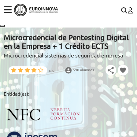
ÁREAS
ES
CONTACTO
Microcredencial de Pentesting Digital
(+34)958 050 200
(gratuito en España)
en la Empresa + 1 Crédito ECTS
ESTUDIOS
Microcredencial sistemas de seguridad empresa
900 831 200
CONOCE EUROINNOVA
formacion@euroinnova.com
590 alumnos
4,6
BECAS Y FINANCIACIÓN
TRABAJA CON NOSOTROS
Entidad(es):
RECURSOS EDUCATIVOS
ARTÍCULOS