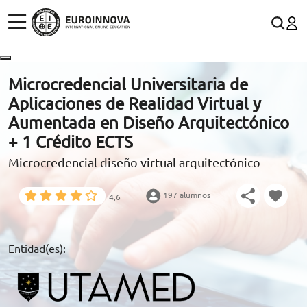
ÁREAS
ES
CONTACTO
Microcredencial Universitaria de
(+34)958 050 200
(gratuito en España)
Aplicaciones de Realidad Virtual y
ESTUDIOS
Aumentada en Diseño Arquitectónico
900 831 200
+ 1 Crédito ECTS
CONOCE EUROINNOVA
formacion@euroinnova.com
Microcredencial diseño virtual arquitectónico
BECAS Y FINANCIACIÓN
197 alumnos
4,6
TRABAJA CON NOSOTROS
RECURSOS EDUCATIVOS
Entidad(es):
ARTÍCULOS