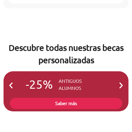
Descubre todas nuestras becas
personalizadas
-25%
-2
ANTIGUOS
ALUMNOS
Saber más