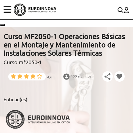
ÁREAS
ES
CONTACTO
Curso MF2050-1 Operaciones Básicas
(+34)958 050 200
(gratuito en España)
en el Montaje y Mantenimiento de
ESTUDIOS
Instalaciones Solares Térmicas
900 831 200
Curso mf2050-1
CONOCE EUROINNOVA
formacion@euroinnova.com
400 alumnos
4,6
BECAS Y FINANCIACIÓN
TRABAJA CON NOSOTROS
Entidad(es):
RECURSOS EDUCATIVOS
ARTÍCULOS