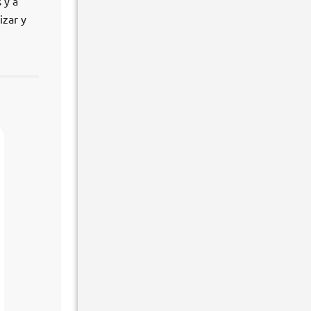
 y a
izar y