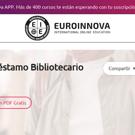
a APP. Más de 400 cursos te están esperando con tu suscripció
éstamo Bibliotecario
Compartir
n PDF Gratis