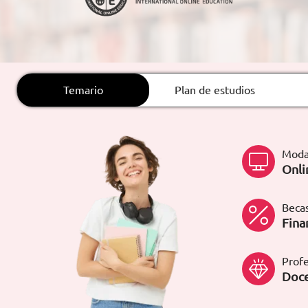
ARTÍCULOS
ORIENTACIÓN
LABORAL
Temario
Plan de estudios
CONTACTO
ES
Moda
(+34)958 050 200
(gratuito en
Onli
España)
900 831 200
formacion@euroinnova.com
Becas
Fina
TRABAJA CON NOSOTROS
Profe
Doce