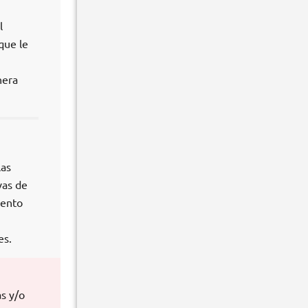
l
que le
nera
las
vas de
iento
es.
s y/o