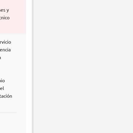
nes y
cnico
rvicio
encia
a
pio
el
tación