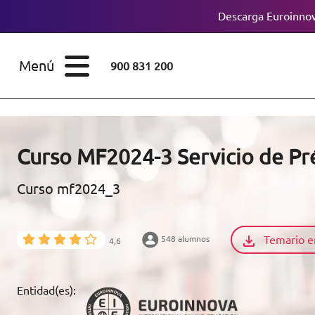
Descarga Euroinnov
ESTUDIOS
Cursos
Menú
900 831 200
Máster
ÁREAS
Licenciaturas
ESTUDIOS
Doctorados
Curso MF2024-3 Servicio de Pr
CONOCE EUROINNOVA
Maestría
Curso mf2024_3
BECAS Y
Diplomados
FINANCIACIÓN
Temario e
548 alumnos
4,6
Certificados de
Profesionalidad
RECURSOS
Entidad(es):
EDUCATIVOS