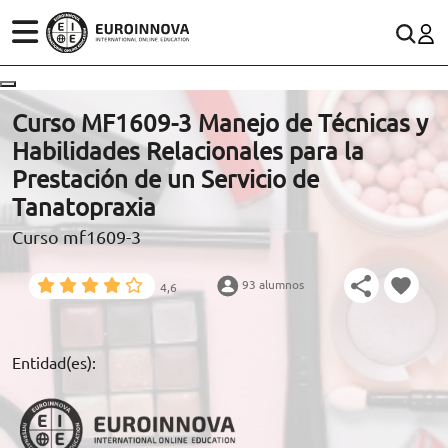
ÁREAS
ES
CONTACTO
Curso MF1609-3 Manejo de Técnicas y
(+34)958 050 200
(gratuito en España)
Habilidades Relacionales para la
ESTUDIOS
Prestación de un Servicio de
900 831 200
Tanatopraxia
CONOCE EUROINNOVA
formacion@euroinnova.com
Curso mf1609-3
BECAS Y FINANCIACIÓN
93 alumnos
4,6
TRABAJA CON NOSOTROS
RECURSOS EDUCATIVOS
Entidad(es):
ARTÍCULOS