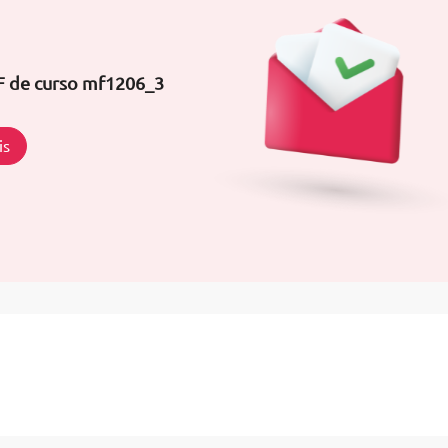
DF de curso mf1206_3
is