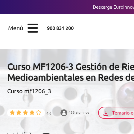
Descarga Euroinnov
ESTUDIOS
Cursos
Menú
900 831 200
Máster
ÁREAS
Licenciaturas
ESTUDIOS
Doctorados
Curso MF1206-3 Gestión de Rie
CONOCE EUROINNOVA
Medioambientales en Redes d
Maestría
Curso mf1206_3
BECAS Y
Diplomados
FINANCIACIÓN
Certificados de
Profesionalidad
Temario e
453 alumnos
4,6
RECURSOS
EDUCATIVOS