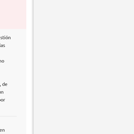
stión
las
no
, de
un
por
 en