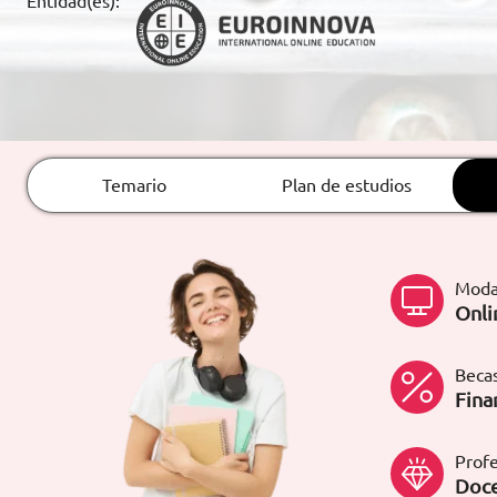
Entidad(es):
ARTÍCULOS
ORIENTACIÓN
LABORAL
Temario
Plan de estudios
CONTACTO
ES
(+34)958 050 200
(gratuito en
España)
Moda
900 831 200
Onli
formacion@euroinnova.com
Becas
TRABAJA CON NOSOTROS
Fina
Profe
Doce