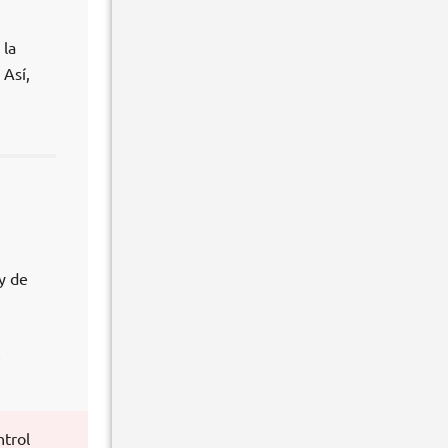
 la
 Así,
y de
e
ntrol