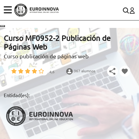
ÁREAS
ES
CONTACTO
Curso MF0952-2 Publicación de
(+34)958 050 200
(gratuito en España)
Páginas Web
ESTUDIOS
Curso publicación de páginas web
900 831 200
CONOCE EUROINNOVA
formacion@euroinnova.com
367 alumnos
4,6
BECAS Y FINANCIACIÓN
TRABAJA CON NOSOTROS
Entidad(es):
RECURSOS EDUCATIVOS
ARTÍCULOS