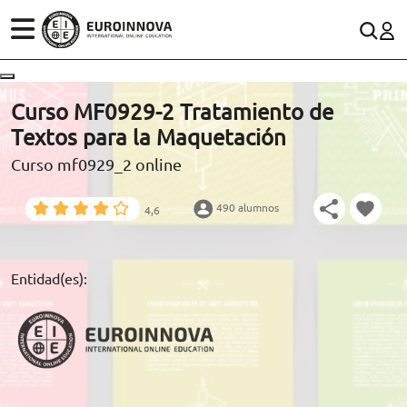
ÁREAS
ES
CONTACTO
Curso MF0929-2 Tratamiento de
(+34)958 050 200
(gratuito en España)
Textos para la Maquetación
ESTUDIOS
Curso mf0929_2 online
900 831 200
CONOCE EUROINNOVA
formacion@euroinnova.com
490 alumnos
4,6
BECAS Y FINANCIACIÓN
TRABAJA CON NOSOTROS
Entidad(es):
RECURSOS EDUCATIVOS
ARTÍCULOS