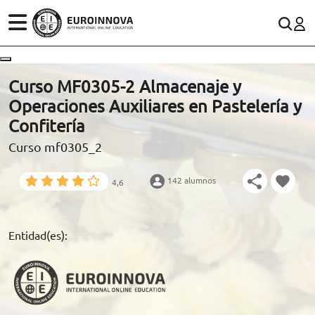
ÁREAS
ES
CONTACTO
Curso MF0305-2 Almacenaje y
(+34)958 050 200
(gratuito en España)
Operaciones Auxiliares en Pastelería y
ESTUDIOS
Confitería
900 831 200
Curso mf0305_2
CONOCE EUROINNOVA
formacion@euroinnova.com
142 alumnos
4,6
BECAS Y FINANCIACIÓN
TRABAJA CON NOSOTROS
Entidad(es):
RECURSOS EDUCATIVOS
ARTÍCULOS