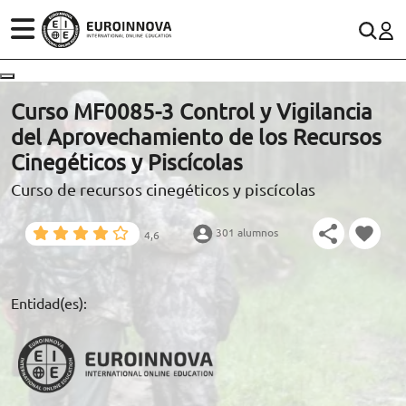
ÁREAS
ES
CONTACTO
Curso MF0085-3 Control y Vigilancia
(+34)958 050 200
(gratuito en España)
del Aprovechamiento de los Recursos
ESTUDIOS
Cinegéticos y Piscícolas
900 831 200
Curso de recursos cinegéticos y piscícolas
CONOCE EUROINNOVA
formacion@euroinnova.com
301 alumnos
4,6
BECAS Y FINANCIACIÓN
TRABAJA CON NOSOTROS
Entidad(es):
RECURSOS EDUCATIVOS
ARTÍCULOS