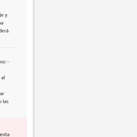
je y
na
derá
os: -
 al
ar
 las
uenta