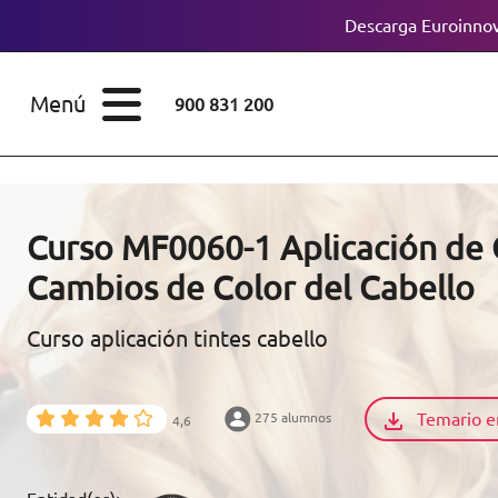
Descarga Euroinnov
ESTUDIOS
Cursos
Menú
900 831 200
Máster
ÁREAS
Licenciaturas
ESTUDIOS
Doctorados
Curso MF0060-1 Aplicación de 
CONOCE EUROINNOVA
Cambios de Color del Cabello
Maestría
Curso aplicación tintes cabello
BECAS Y
Diplomados
FINANCIACIÓN
Certificados de
Profesionalidad
Temario e
275 alumnos
4,6
RECURSOS
EDUCATIVOS