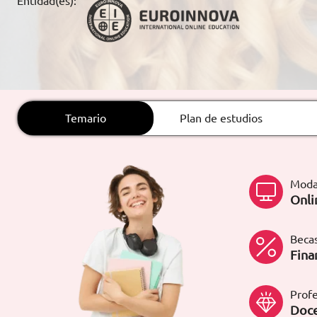
Entidad(es):
ARTÍCULOS
ORIENTACIÓN
LABORAL
Temario
Plan de estudios
CONTACTO
ES
(+34)958 050 200
(gratuito en
España)
Moda
900 831 200
Onli
formacion@euroinnova.com
Becas
TRABAJA CON NOSOTROS
Fina
Profe
Doce