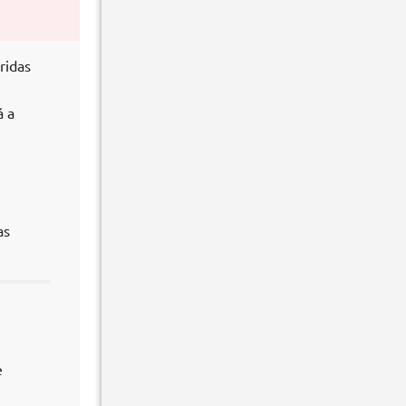
ridas
á a
as
e