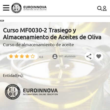
ÁREAS
ES
CONTACTO
Curso MF0030-2 Trasiego y
(+34)958 050 200
(gratuito en España)
Almacenamiento de Aceites de Oliva
ESTUDIOS
Curso de almacenamiento de aceite
900 831 200
CONOCE EUROINNOVA
formacion@euroinnova.com
581 alumnos
4,6
BECAS Y FINANCIACIÓN
TRABAJA CON NOSOTROS
Entidad(es):
RECURSOS EDUCATIVOS
ARTÍCULOS