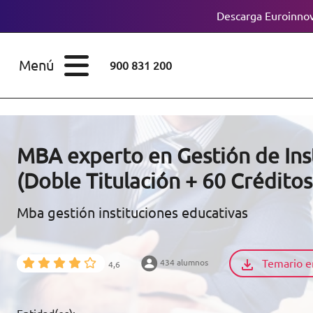
Descarga Euroinnov
ESTUDIOS
Cursos
Menú
900 831 200
Máster
ÁREAS
Licenciaturas
ESTUDIOS
Doctorados
MBA experto en Gestión de Ins
CONOCE EUROINNOVA
(Doble Titulación + 60 Crédito
Maestría
Mba gestión instituciones educativas
BECAS Y
Diplomados
FINANCIACIÓN
Certificados de
Profesionalidad
Temario e
434 alumnos
4,6
RECURSOS
EDUCATIVOS