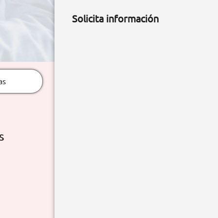
Solicita información
as
S