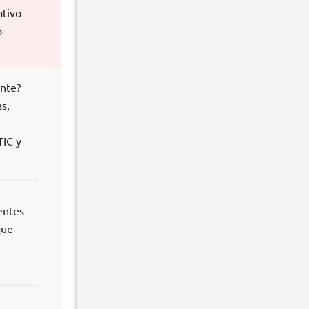
ativo
o
ente?
s,
TIC y
entes
que