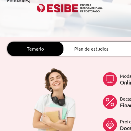
Entidad(es):
ARTÍCULOS
ORIENTACIÓN
LABORAL
Temario
Plan de estudios
CONTACTO
ES
(+34)958 050 200
(gratuito en
España)
Moda
900 831 200
Onli
formacion@euroinnova.com
Becas
TRABAJA CON NOSOTROS
Fina
Profe
Doce