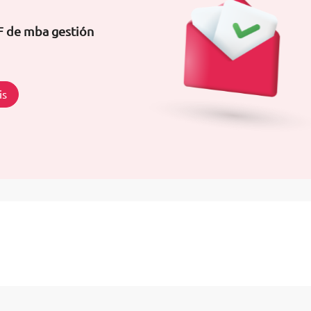
F de mba gestión
is