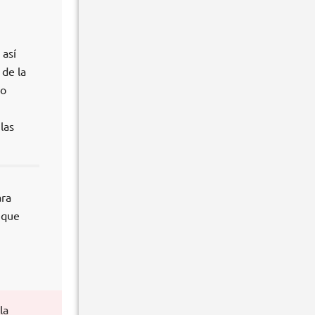
 así
 de la
ro
las
ara
 que
la