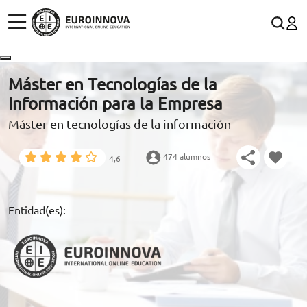
ÁREAS
ES
CONTACTO
Máster en Tecnologías de la
(+34)958 050 200
(gratuito en España)
Información para la Empresa
ESTUDIOS
Máster en tecnologías de la información
900 831 200
CONOCE EUROINNOVA
formacion@euroinnova.com
474 alumnos
4,6
BECAS Y FINANCIACIÓN
TRABAJA CON NOSOTROS
Entidad(es):
RECURSOS EDUCATIVOS
ARTÍCULOS