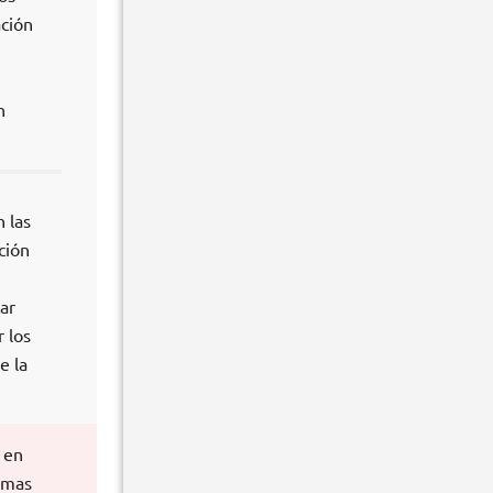
ación
n
 las
ción
ar
 los
e la
 en
emas