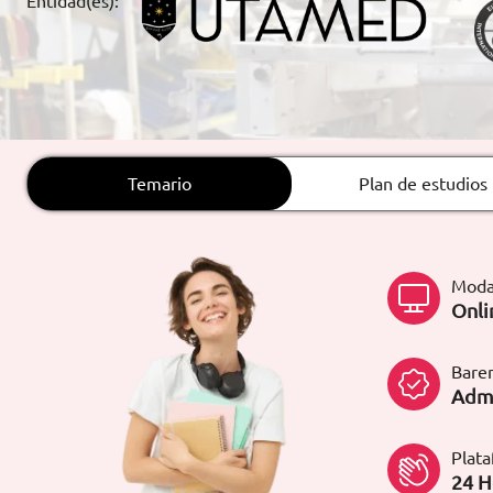
Entidad(es):
ARTÍCULOS
ORIENTACIÓN
LABORAL
Temario
Plan de estudios
CONTACTO
ES
(+34)958 050 200
(gratuito en
España)
Moda
900 831 200
Onli
formacion@euroinnova.com
Bare
TRABAJA CON NOSOTROS
Admi
Plat
24 H