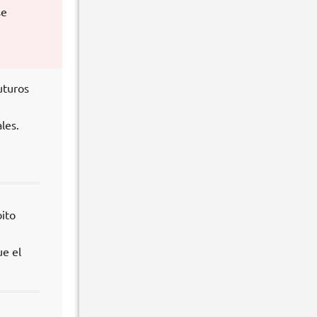
se
uturos
les.
ito
ue el