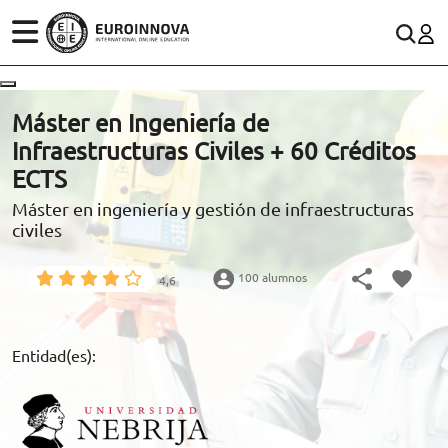
ÁREAS
ES
CONTACTO
Máster en Ingeniería de
(+34)958 050 200
(gratuito en España)
Infraestructuras Civiles + 60 Créditos
ESTUDIOS
ECTS
900 831 200
Máster en ingeniería y gestión de infraestructuras
CONOCE EUROINNOVA
formacion@euroinnova.com
civiles
BECAS Y FINANCIACIÓN
100 alumnos
4,6
TRABAJA CON NOSOTROS
RECURSOS EDUCATIVOS
Entidad(es):
ARTÍCULOS